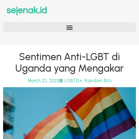
sejenak.id
Sentimen Anti-LGBT di
Uganda yang Mengakar
March 22, 2023
LGBTQ+
,
Random Bits