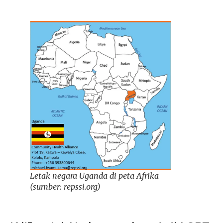
Letak negara Uganda di peta Afrika
(sumber: repssi.org)