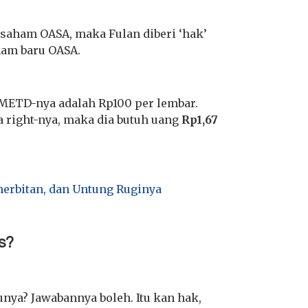
 saham OASA, maka Fulan diberi ‘hak’
ham baru OASA.
METD-nya adalah Rp100 per lembar.
a right-nya, maka dia butuh uang
Rp1,67
nerbitan, dan Untung Ruginya
s?
unya? Jawabannya boleh. Itu kan hak,