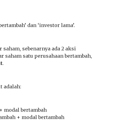
ertambah’ dan ‘investor lama’.
aham, sebenarnya ada 2 aksi
ar saham satu perusahaan bertambah,
t
.
t adalah:
 + modal bertambah
rtambah + modal bertambah