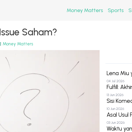
Money Matters
Sports
S
t Issue Saham?
Money Matters
Lena Miu
04 Jul 2026
Fulfill: Ak
13 Jun 2026
Sisi Kom
10 Jun 2026
Asal Usul 
03 Jun 2026
Waktu yan