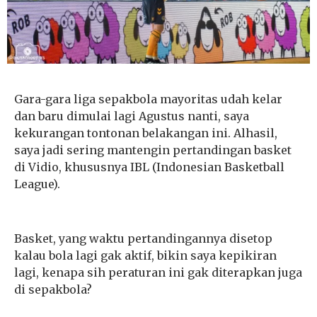
Gara-gara liga sepakbola mayoritas udah kelar
dan baru dimulai lagi Agustus nanti, saya
kekurangan tontonan belakangan ini. Alhasil,
saya jadi sering mantengin pertandingan basket
di Vidio, khususnya IBL (Indonesian Basketball
League).
Basket, yang waktu pertandingannya disetop
kalau bola lagi gak aktif, bikin saya kepikiran
lagi, kenapa sih peraturan ini gak diterapkan juga
di sepakbola?