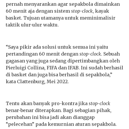
pernah menyarankan agar sepakbola dimainkan
60 menit aja dengan sistem
stop-clock
, kayak
basket. Tujuan utamanya untuk meminimalisir
taktik ulur-ulur waktu.
“Saya pikir ada solusi untuk semua ini yaitu
pertandingan 60 menit dengan
stop-clock
. Sebuah
gagasan yang juga sedang dipertimbangkan oleh
Pierluigi Collina, FIFA dan IFAB. Ini sudah berhasil
di basket dan juga bisa berhasil di sepakbola,”
kata Clattenburg, Mei 2022.
Tentu akan banyak pro-kontra jika
stop-clock
benar-benar diterapkan. Bagi sebagian pihak,
perubahan ini bisa jadi akan dianggap
“pelecehan” pada kemurnian aturan sepakbola.