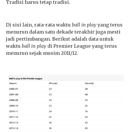
Tradisi harus tetap tradisi.
Di sisi lain, rata-rata waktu
ball in play
yang terus
menurun dalam satu dekade terakhir juga mesti
jadi pertimbangan. Berikut adalah data untuk
waktu
ball in play
di Premier League yang terus
menurun sejak musim 2011/12.