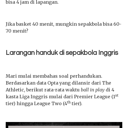
bisa 4 jam di lapangan.
Jika basket 40 menit, mungkin sepakbola bisa 60-
70 menit?
Larangan handuk di sepakbola Inggris
Mari mulai membahas soal perhandukan.
Berdasarkan data Opta yang dilansir dari The
Athletic, berikut rata-rata waktu
ball in play
di 4
st
kasta Liga Inggris mulai dari Premier League (1
th
tier) hingga League Two (4
tier).