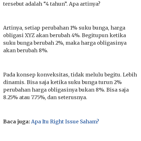
tersebut adalah “4 tahun”. Apa artinya?
Artinya, setiap perubahan 1% suku bunga, harga
obligasi XYZ akan berubah 4%. Begitupun ketika
suku bunga berubah 2%, maka harga obligasinya
akan berubah 8%.
Pada konsep konveksitas, tidak melulu begitu. Lebih
dinamis. Bisa saja ketika suku bunga turun 2%
perubahan harga obligasinya bukan 8%. Bisa saja
8.25% atau 7.75%, dan seterusnya.
Baca juga:
Apa Itu Right Issue Saham?