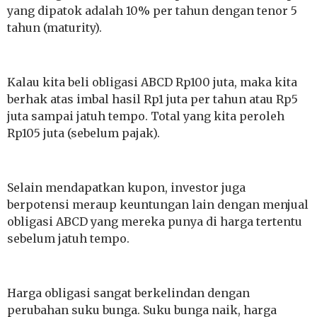
yang dipatok adalah 10% per tahun dengan tenor 5
tahun (maturity).
Kalau kita beli obligasi ABCD Rp100 juta, maka kita
berhak atas imbal hasil Rp1 juta per tahun atau Rp5
juta sampai jatuh tempo. Total yang kita peroleh
Rp105 juta (sebelum pajak).
Selain mendapatkan kupon, investor juga
berpotensi meraup keuntungan lain dengan menjual
obligasi ABCD yang mereka punya di harga tertentu
sebelum jatuh tempo.
Harga obligasi sangat berkelindan dengan
perubahan suku bunga. Suku bunga naik, harga