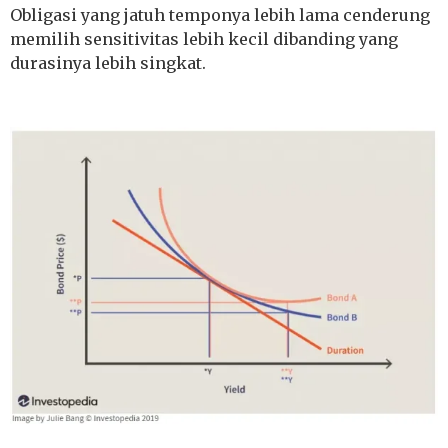
Obligasi yang jatuh temponya lebih lama cenderung
memilih sensitivitas lebih kecil dibanding yang
durasinya lebih singkat.