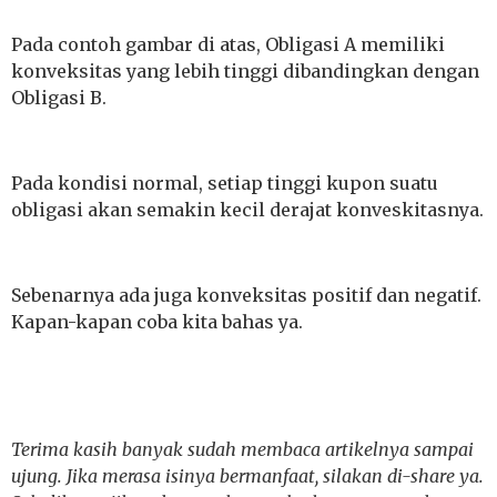
Pada contoh gambar di atas, Obligasi A memiliki
konveksitas yang lebih tinggi dibandingkan dengan
Obligasi B.
Pada kondisi normal, setiap tinggi kupon suatu
obligasi akan semakin kecil derajat konveskitasnya.
Sebenarnya ada juga konveksitas positif dan negatif.
Kapan-kapan coba kita bahas ya.
Terima kasih banyak sudah membaca artikelnya sampai
ujung. Jika merasa isinya bermanfaat, silakan di-share ya.