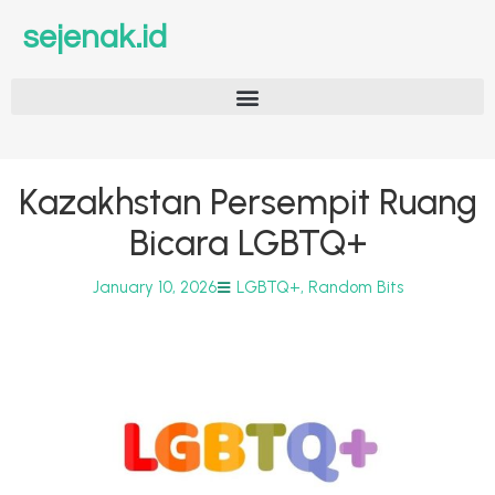
sejenak.id
Kazakhstan Persempit Ruang
Bicara LGBTQ+
January 10, 2026
LGBTQ+
,
Random Bits