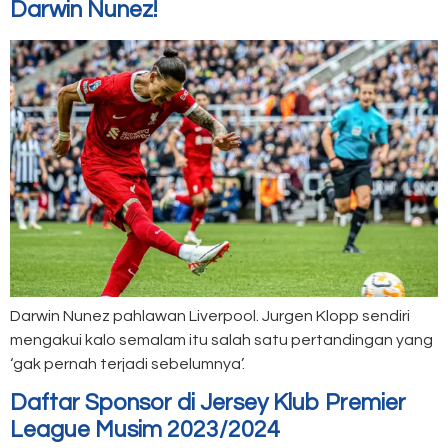
Darwin Nunez!
Darwin Nunez pahlawan Liverpool. Jurgen Klopp sendiri
mengakui kalo semalam itu salah satu pertandingan yang
‘gak pernah terjadi sebelumnya’.
Daftar Sponsor di Jersey Klub Premier
League Musim 2023/2024