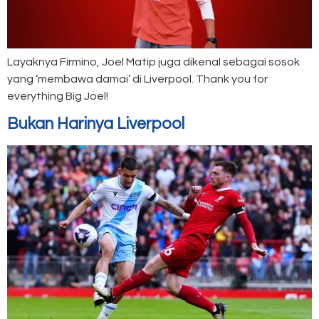
Layaknya Firmino, Joel Matip juga dikenal sebagai sosok
yang ‘membawa damai’ di Liverpool. Thank you for
everything Big Joel!
Bukan Harinya Liverpool