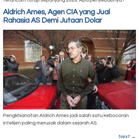
Aldrich Ames, Agen CIA yang Jual
Rahasia AS Demi Jutaan Dolar
Pengkhianatan Aldrich Ames jadi salah satu kebocoran
intelijen paling merusak dalam sejarah AS.
Next
→