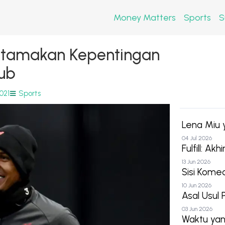
Money Matters
Sports
S
 Utamakan Kepentingan
lub
021
Sports
Lena Miu
04 Jul 2026
Fulfill: Ak
13 Jun 2026
Sisi Kom
10 Jun 2026
Asal Usul 
03 Jun 2026
Waktu yan