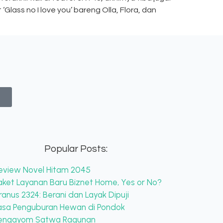
Glass no I love you’ bareng Olla, Flora, dan
Popular Posts:
eview Novel Hitam 2045
aket Layanan Baru Biznet Home, Yes or No?
ranus 2324: Berani dan Layak Dipuji
asa Penguburan Hewan di Pondok
engayom Satwa Ragunan