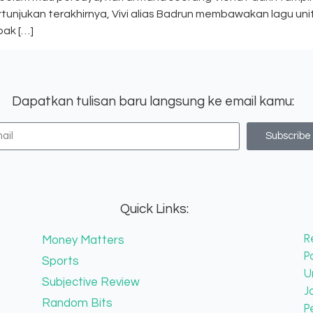
rtunjukan terakhirnya, Vivi alias Badrun membawakan lagu unit ‘
pak […]
Dapatkan tulisan baru langsung ke email kamu:
Subscribe
Quick Links:
R
Money Matters
P
Sports
U
Subjective Review
J
Random Bits
P